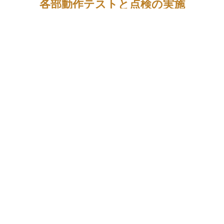
各部動作テストと点検の実施
Operation test and inspection
電動ベッドでは、その特徴でもある各モーター部分の動作
が重要となります。
モーター動作の異音や配線等の問題が
ないか？
各稼働部分がスムーズな動きで問題はないか？
など一つ一つチェックポイントをテストしており、特に背
中部分の稼働については、
ご利用者様の安全面でも重要な
為、油圧のチェック・調整は綿密におこなっています。
動
作テストにより、もし不備があれば、部品交換や修理をお
こない、テストに合格した
商品だけが出荷されます。
このように
妥協のないテストにより、長く利用できる高品
質な商品提供
をおこなっています。